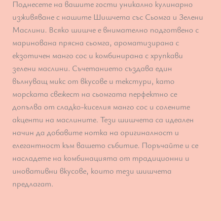
Поднесете на вашите гости уникално кулинарно
изживяване с нашите Шишчета със Сьомга и Зелени
Маслини. Всяко шишче е внимателно подготвено с
маринована прясна сьомга, ароматизирана с
екзотичен манго сос и комбинирана с хрупкави
зелени маслини. Съчетанието създава един
вълнуващ микс от вкусове и текстури, като
морската свежест на сьомгата перфектно се
допълва от сладко-киселия манго сос и солените
акценти на маслините. Тези шишчета са идеален
начин да добавите нотка на оригиналност и
елегантност към вашето събитие. Поръчайте и се
насладете на комбинацията от традиционни и
иновативни вкусове, които тези шишчета
предлагат.