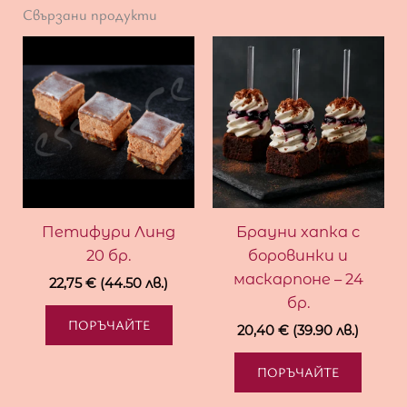
Свързани продукти
Петифури Линд
Брауни хапка с
20 бр.
боровинки и
маскарпоне – 24
22,75
€
(44.50 лв.)
бр.
ПОРЪЧАЙТЕ
20,40
€
(39.90 лв.)
ПОРЪЧАЙТЕ