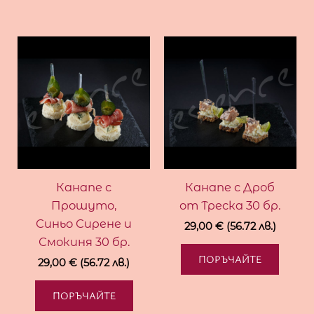
Канапе с
Канапе с Дроб
Прошуто,
от Треска 30 бр.
Синьо Сирене и
29,00
€
(56.72 лв.)
Смокиня 30 бр.
ПОРЪЧАЙТЕ
29,00
€
(56.72 лв.)
ПОРЪЧАЙТЕ