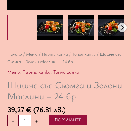
количество
Начало
/
Меню
/
Парти хапки
/
Топли хапки
/ Шишче със
за
Сьомга и Зелени Маслини – 24 бр.
Шишче
Меню
,
Парти хапки
,
Топли хапки
със
Шишче със Сьомга и Зелени
Сьомга
и
Маслини – 24 бр.
Зелени
Маслини
39,27
€
(76.81 лв.)
–
-
+
ПОРЪЧАЙТЕ
24
бр.